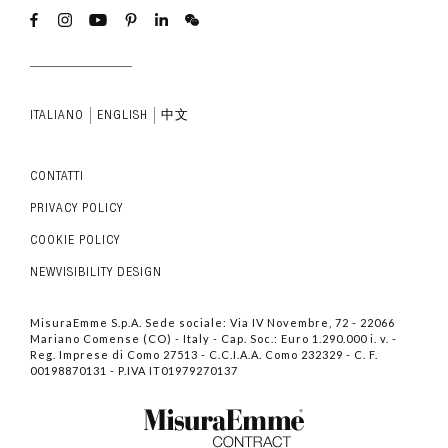
ITALIANO
ENGLISH
中文
CONTATTI
PRIVACY POLICY
COOKIE POLICY
NEWVISIBILITY DESIGN
MisuraEmme S.p.A. Sede sociale: Via IV Novembre, 72 - 22066
Mariano Comense (CO) - Italy - Cap. Soc.: Euro 1.290.000 i. v. -
Reg. Imprese di Como 27513 - C.C.I.A.A. Como 232329 - C. F.
00198870131 - P.IVA IT01979270137