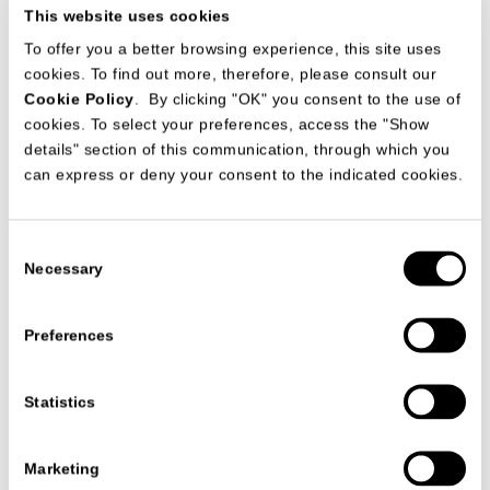
This website uses cookies
CONTINUA
To offer you a better browsing experience, this site uses
cookies. To find out more, therefore, please consult our
Cookie Policy
. By clicking "OK" you consent to the use of
cookies. To select your preferences, access the "Show
details" section of this communication, through which you
can express or deny your consent to the indicated cookies.
Consent
Necessary
Selection
Preferences
“La dolce vita del design”: Italian design
exhibition in Moscow edizione 2021
CONTINUA
Statistics
Marketing