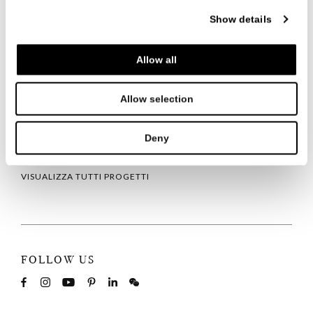
anche nel ponte tra due moduli, offrono una soluzione
salvaspazio che combina funzionalità ed eleganza nelle aree
Show details
più compatte.
Allow all
In questo progetto, MisuraEmme dimostra ancora una volta la
sua capacità di coniugare estetica e precisione
ingegneristica, offrendo soluzioni su misura che si integrano
armoniosamente con l’architettura esistente. Un design
Allow selection
innovativo, materiali di pregio e dettagli curati fanno di ogni
ambiente un'espressione unica di eleganza e
personalizzazione.
Deny
VISUALIZZA TUTTI PROGETTI
FOLLOW US