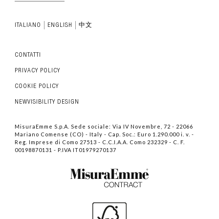
ITALIANO
ENGLISH
中文
CONTATTI
PRIVACY POLICY
COOKIE POLICY
NEWVISIBILITY DESIGN
MisuraEmme S.p.A. Sede sociale: Via IV Novembre, 72 - 22066
Mariano Comense (CO) - Italy - Cap. Soc.: Euro 1.290.000 i. v. -
Reg. Imprese di Como 27513 - C.C.I.A.A. Como 232329 - C. F.
00198870131 - P.IVA IT01979270137