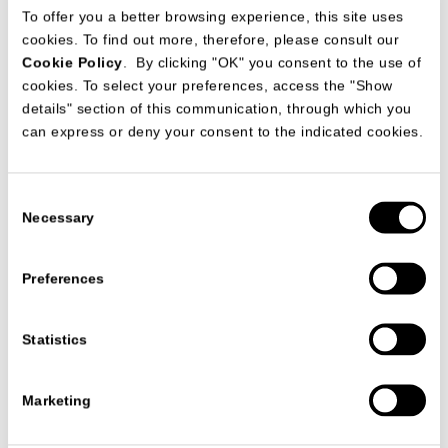
To offer you a better browsing experience, this site uses
cookies. To find out more, therefore, please consult our
Cookie Policy
. By clicking "OK" you consent to the use of
cookies. To select your preferences, access the "Show
details" section of this communication, through which you
Inaugurato nel 2012, l’hotel City West è situato nella città di
can express or deny your consent to the indicated cookies.
Coira e gode di una magnifica vista sulle Alpi del Cantone dei
Grigioni. L’hotel dispone di camere spaziose e con vista.
MisuraEmme ha arredato le 49 camere in stile moderno e
funzionale.
Consent
Necessary
Selection
VISUALIZZA TUTTI PROGETTI
Preferences
Statistics
FOLLOW US
Marketing