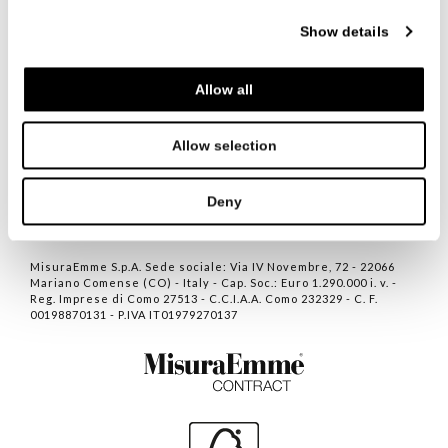
Show details
ITALIANO
ENGLISH
中文
Allow all
CONTATTI
Allow selection
PRIVACY POLICY
COOKIE POLICY
Deny
NEWVISIBILITY DESIGN
MisuraEmme S.p.A. Sede sociale: Via IV Novembre, 72 - 22066
Mariano Comense (CO) - Italy - Cap. Soc.: Euro 1.290.000 i. v. -
Reg. Imprese di Como 27513 - C.C.I.A.A. Como 232329 - C. F.
00198870131 - P.IVA IT01979270137