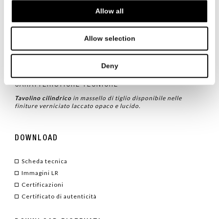
di Pasqua, un concentrato di timore reverenziale e bellezza
senza tempo. La caratteristica struttura a clessidra è
Allow all
attraversata da un cilindro, nella zona centrale, permettendo
la disposizione di nuovi piani d’appoggio e il gioco di
movimenti tra volumi massicci.
Allow selection
TIPOLOGIA
/ TAVOLINI
Deny
CARATTERISTICHE TECNICHE
Tavolino cilindrico
in massello di tiglio disponibile nelle
finiture verniciato laccato opaco e lucido.
DOWNLOAD
Scheda tecnica
Immagini LR
Certificazioni
Certificato di autenticità