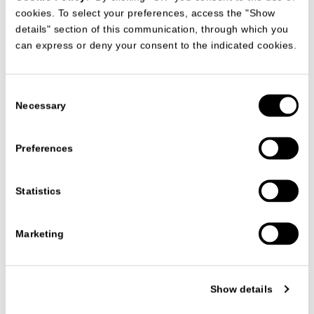
cookies. To select your preferences, access the "Show
details" section of this communication, through which you
can express or deny your consent to the indicated cookies.
Consent
Necessary
Selection
Preferences
Statistics
PRODOTTI
TAVOLINI
MOAI
MOAI
Marketing
RICCARDO GUSSONI
L’incantevole
massello di tiglio
verniciato conquista
Show details
l’attenzione dell’intero ambiente in cui viene inserito. Il
richiamo culturale è esplicito: le statue monolitiche dell’Isola