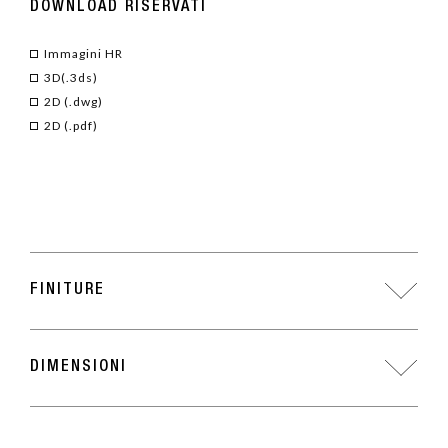
DOWNLOAD RISERVATI
Immagini HR
3D(.3ds)
2D (.dwg)
2D (.pdf)
FINITURE
DIMENSIONI