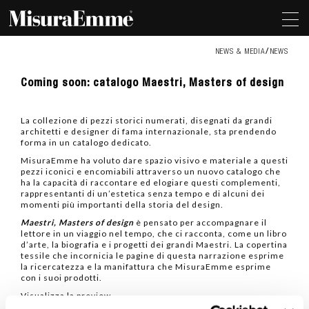
NEWS & MEDIA
NEWS
Coming
Coming soon: catalogo Maestri, Masters of design
soon:
catalogo
Maestri,
La collezione di pezzi storici numerati, disegnati da grandi
Masters
architetti e designer di fama internazionale, sta prendendo
of
forma in un catalogo dedicato.
design
MisuraEmme ha voluto dare spazio visivo e materiale a questi
pezzi iconici e encomiabili attraverso un nuovo catalogo che
ha la capacità di raccontare ed elogiare questi complementi,
rappresentanti di un’estetica senza tempo e di alcuni dei
momenti più importanti della storia del design.
Maestri, Masters of design
è pensato per accompagnare il
lettore in un viaggio nel tempo, che ci racconta, come un libro
d’arte, la biografia e i progetti dei grandi Maestri. La copertina
tessile che incornicia le pagine di questa narrazione esprime
la ricercatezza e la manifattura che MisuraEmme esprime
con i suoi prodotti.
Visualizza la preview