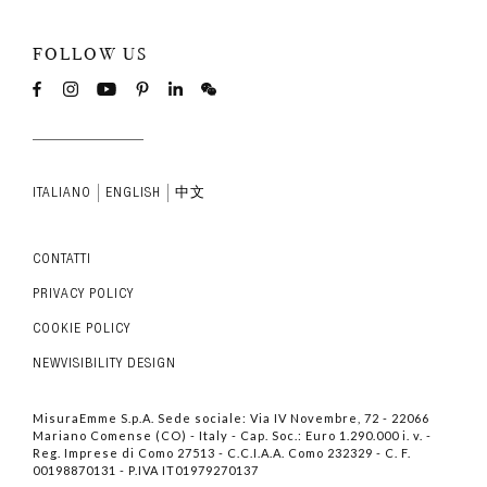
FOLLOW US
ITALIANO
ENGLISH
中文
CONTATTI
PRIVACY POLICY
COOKIE POLICY
NEWVISIBILITY DESIGN
MisuraEmme S.p.A. Sede sociale: Via IV Novembre, 72 - 22066
Mariano Comense (CO) - Italy - Cap. Soc.: Euro 1.290.000 i. v. -
Reg. Imprese di Como 27513 - C.C.I.A.A. Como 232329 - C. F.
00198870131 - P.IVA IT01979270137